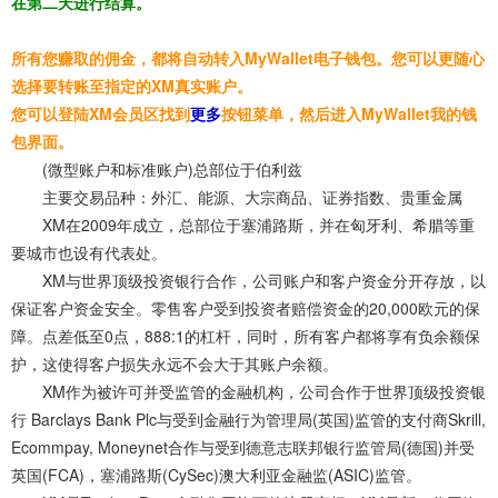
在第二天进行结算。
所有您赚取的佣金，都将自动转入MyWallet电子钱包。您可以更随心
选择要转账至指定的XM真实账户。
您可以登陆XM会员区找到
更多
按钮菜单，然后进入MyWallet我的钱
包界面。
(微型账户和标准账户)总部位于伯利兹
主要交易品种：外汇、能源、大宗商品、证券指数、贵重金属
XM在2009年成立，总部位于塞浦路斯，并在匈牙利、希腊等重
要城市也设有代表处。
XM与世界顶级投资银行合作，公司账户和客户资金分开存放，以
保证客户资金安全。零售客户受到投资者赔偿资金的20,000欧元的保
障。点差低至0点，888:1的杠杆，同时，所有客户都将享有负余额保
护，这使得客户损失永远不会大于其账户余额。
XM作为被许可并受监管的金融机构，公司合作于世界顶级投资银
行 Barclays Bank Plc与受到金融行为管理局(英国)监管的支付商Skrill,
Ecommpay, Moneynet合作与受到德意志联邦银行监管局(德国)并受
英国(FCA)，塞浦路斯(CySec)澳大利亚金融监(ASIC)监管。