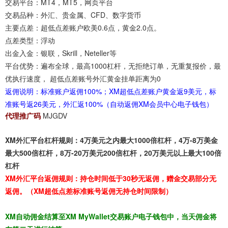
交易平台：
MT4，MT5，网页平台
交易品种：
外汇、贵金属、CFD、数字货币
主要点差：
超低点差账户欧美0.6点，黄金2.0点。
点差类型：
浮动
出金入金：
银联，Skrill，Neteller等
平台优势：
遍布全球，最高1000杠杆，无拒绝订单，无重复报价，最
优执行速度， 超低点差账号外汇黄金挂单距离为0
返佣说明：标准账户返佣100%；XM超低点差账户黄金返9美元，标
准账号返26美元，外汇返100%（自动返佣XM会员中心电子钱包）
代理推广码
MJGDV
XM外汇平台杠杆规则：4万美元之内最大1000倍杠杆，4万-8万美金
最大500倍杠杆，8万-20万美元200倍杠杆，20万美元以上最大100倍
杠杆
XM外汇平台返佣规则：持仓时间低于30秒无返佣，赠金交易部分无
返佣。（XM超低点差标准账号返佣无持仓时间限制）
XM自动佣金结算至XM MyWallet交易账户电子钱包中，当天佣金将