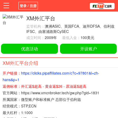
登录 / 注册
首页
新闻
观点
货币
学院
XM外汇平台
监管机构：
澳洲ASIC、英国FCA、迪拜DFSA、伯利兹
平台
指标EA
书籍
视频
IFSC、由塞浦路斯CySEC
成立时间：
2009年
最低入金：
100美元
优惠活动
开设账户
XM外汇平台介绍
开户链接：
https://clicks.pipaffiliates.com/c?c=97801&l=zh-
hans&p=1
返佣标准：外汇返$超高 - 黄金返$26 - 原油返$超高
官方网站：
https://www.xmcnbroker.tech/gw.php?gid=1831
所属国家：
微型账户和标准账户 总部位于伯利兹
经营模式：
STP,ECN
最大杠杆：
1:1000