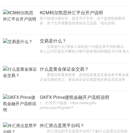
不方便要是能印...
KCM柯尔凯思外汇平台开户说明
客户前端注册好后，提交开户文件，这个监管机构要求
的，开户文件需要提供身份证正反面、地址证明...
交易是什么？
交易是什么?很多人谈到这个问题总有不同的观点。
有人认为它是以不断的小额亏损来测试和捕捉大行情;有人
认为是尽可能与未来的客观一致;有人认为是场捕猎，是最
原始初级的...
什么是黄金保证金交易？
要想玩转黄金投资，必须知道黄金交易业务中黄金保
证金交易的含义。黄金保证金交易是指在黄金买卖业务
中，市场参与者不需对所交易的黄金进行全额资金划拨，
只需按照黄金交易总...
GKFX Prime捷凯金融开户流程说明
1、打开开户链接：https://www.gkfx-
prime.asia/Register?
partner=17312&amp;defaultContractId=372682、客户
使用专属链接去注册客户办公室。填写姓名、电话、注册
邮箱、设置密码...
外汇滑点是黑平台吗？
外汇滑点的平台是黑平台吗?了解什么是滑点后你就