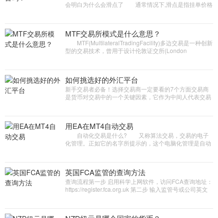
会明白为什么会滑点了 通常情况下,滑点是指挂单价格
和实际成交价格之间的价差, 一般归因于市场价格跳
空. 市场价...
MTF交易所模式是什么意思？
MTF(MultilateralTradingFacility)多边交易是一种创新
型的交易技术，曾用于设计伦敦证交所(London
StockExchange)、德意志交易所(Deutsche Brse)以及泛
欧证券交易所(Euro...
如何挑选好的外汇平台
新手交易者必备！选择交易商一定要看的7个方面交易商
是货币对交易中的一个关键因素，它作为中间人代表交易
者在市场上执行交易。但是，选择合适的交易商很难，特
别是当你不知道该找...
用EA在MT4自动交易
自动化交易是什么? 又称算法交易，交易的电子
化管理。正如它的名字所提示的，这个电脑化管理是自动
&amp;ndash; 通过设置算法的参数(比如但不限于时间，
价格，订单数量)，达到设置...
英国FCA监管的查询方法
查询流程第一步 启用科学上网软件，访问FCA查询地址：
https://register.fca.org.uk 第二步 输入监管号或公司英文
名称。第三步 确认Status,也就是监管状态，我们这里讲几
个常见的A...