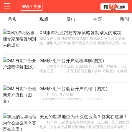
登录 / 注册
首页
首页
新闻
观点
观点
货币
货币
学院
学院
新闻
平台
指标EA
书籍
视频
XM跟单社区跟随专家策略复制别人的成功
跟随专家，随时随地 跟随优质策略或是分享个人交易策
略，赚取高达50%的跟单者盈利分成*跟随专家交易，学
习如何高效获利！您可以选择加入跟单社区，追踪并复制
专家交易头寸，或分享个人...
GMI外汇平台开户流程详解(图文)
GMI官方开户流程 点击此处打开GMI开户链接，点击
快速注册 1，填写注册信息相关资料 可以是中文或者
拼音(打*的填一下) 2，注册之后需要创建账户点击开
立账户如下图：3；填写...
GMI外汇平台最新开户流程（图文）
1 打开开户链接
https://gmimarkets.biz/account/register?
token=MTFiOGIzNDY3MzAzZDU0MjQyMjEwOTc3ZW
2 打*的填写一下，密码设置成自己熟悉的，包括大写小...
美元的世界地位为什么这么高？答案在这里！
1940年以前黄金结算的地位独一无二的，美元的地位
是第二次世界大战爆发期间各个国家避险把黄金寄存到了
比较安全的美国，二战后各个国家想着黄金太笨重了存取