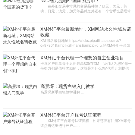
NZD纽元是哪个国家的货币？
在外汇交易中常见的交易品种除了欧元，美元，英
镑，日元，澳元，加元等品种之外还有一个货币也是经常
出现在大众的视野，这个货币就是纽元，纽元是新西兰国
家的货币因此也叫做新西兰元...
XM外汇平台最新地址，XM网站永久性域名请
收藏
XM 域名最新地址 https://clicks.pipaffiliates.com/c?
c=97801&amp;l=zh-hans&amp;p=0 无论XM外汇平台怎
么更换域名 上面的地址都会跳转到最新域名，这样就不存
在一段时间后XM网站登录...
XM外汇平台代理一个理想的自主创业项目
推荐客户即享每手返佣最高$25在XM，我们认为您的每一
份努力都是值得奖励的，这就是为什么XM代理计划提供
了高额的代理佣金。所有注册于您名下的XM客户，我们
将给予最高每手$25的佣...
高景堔：现货白银入门教学
高景堔新手白银教学讲解 ...
XM外汇平台开户账号认证流程
XM外汇平台账号认证流程，如果还没有注册XM账号
请点击这里进行开户........