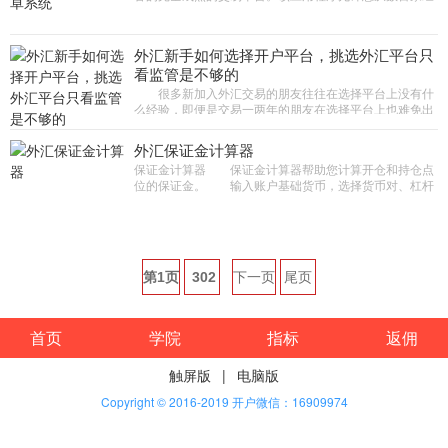
纪公司和数万家服务器中进行选择。它为您提供成功外汇
交易所需的...
外汇新手如何选择开户平台，挑选外汇平台只
看监管是不够的
很多新加入外汇交易的朋友往往在选择平台上没有什
么经验，即便是交易一两年的朋友在选择平台上也难免出
错，下面介绍下如何挑选即安全又好用的外汇平台。
首先 当然还是...
外汇保证金计算器
保证金计算器 保证金计算器帮助您计算开仓和持仓点
位的保证金。 输入账户基础货币，选择货币对、杠杆
和点位手数。 计算公式如下： 保证金=交易大小/
杠杆*账户货币...
第1页
302
下一页
尾页
首页
学院
指标
返佣
触屏版
|
电脑版
Copyright © 2016-2019 开户微信：16909974