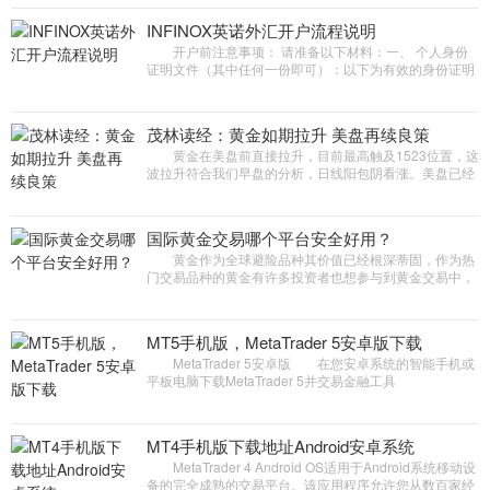
INFINOX英诺外汇开户流程说明
开户前注意事项： 请准备以下材料：一、 个人身份
证明文件（其中任何一份即可）：以下为有效的身份证明
文件： 1. 居民身份证(正反面)：质量良好、清晰且完
整 2. 护照首页，需要该...
茂林读经：黄金如期拉升 美盘再续良策
黄金在美盘前直接拉升，目前最高触及1523位置，这
波拉升符合我们早盘的分析，日线阳包阴看涨。美盘已经
突破了早上1508的下跌口，那么这里就变成了短线的支撑
位，强支撑在1500整数...
国际黄金交易哪个平台安全好用？
黄金作为全球避险品种其价值已经根深蒂固，作为热
门交易品种的黄金有许多投资者也想参与到黄金交易中，
在我们国内有有上海黄金交易所提供了黄金期货的交易，
那么国际黄金也就...
MT5手机版，MetaTrader 5安卓版下载
MetaTrader 5安卓版 在您安卓系统的智能手机或
平板电脑下载MetaTrader 5并交易金融工具
&mdash;&mdash;外汇，期货，期权和股票。 在世界
各地从事外汇，股票，期货以及的交...
MT4手机版下载地址Android安卓系统
MetaTrader 4 Android OS适用于Android系统移动设
备的完全成熟的交易平台。该应用程序允许您从数百家经