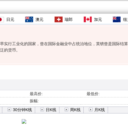
日元
澳元
瑞郎
加元
纽
早实行工业化的国家，曾在国际金融业中占统治地位，英镑曾是国际结算
泛的货币。
最高价:
最低价:
振幅:
30分钟K线
日K线
周K线
月K线