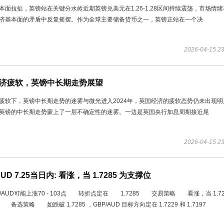
本面拉扯，英镑站在关键分水岭近期英镑兑美元在1.26-1.28区间持续震荡，市场情
济基本面的矛盾中反复摇摆。作为全球主要储备货币之一，英镑正站在一个决
2026-04-15 23
济疲软，英镑中长期走势展望
疲软下，英镑中长期走势的迷雾与微光进入2024年，英国经济的疲软态势仍未出现明
英镑的中长期走势蒙上了一层不确定性的迷雾。一边是英国央行加息周期接近尾
2026-04-15 23
AUD 7.25当日内: 看涨，当 1.7285 为支撑位
AUD可能上涨70 - 103点 转折点定在 1.7285 交易策略 看涨，当 1.72
备选策略 如跌破 1.7285 ，GBP/AUD 目标方向定在 1.7229 和 1.7197