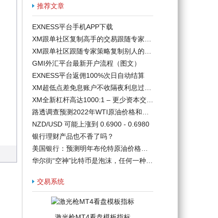
推荐文章
EXNESS平台手机APP下载
XM跟单社区复制高手的交易跟随专家策略玩
XM跟单社区跟随专家策略复制别人的成功
GMI外汇平台最新开户流程（图文）
EXNESS平台返佣100%次日自动结算
XM超低点差免息账户不收隔夜利息过夜费
XM全新杠杆高达1000:1 – 更少资本交易更
路透调查预测2022年WTI原油价格和美元兑
NZD/USD 可能上涨到 0.6900 - 0.6980
银行理财产品也不香了吗？
美国银行：预测明年布伦特原油价格将达到每
华尔街“空神”比特币是泡沫，任何一种数字
交易系统
激光枪MT4看盘模板指标