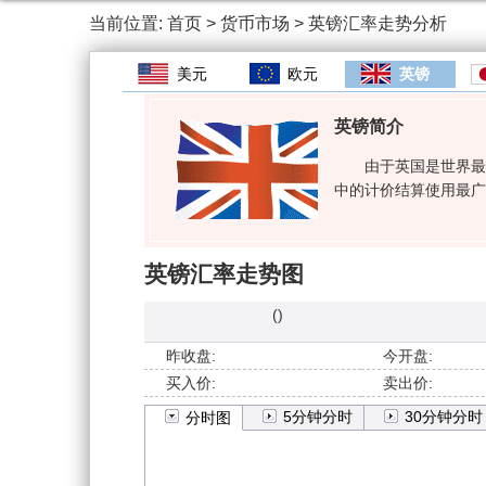
当前位置:
首页
>
货币市场
>
英镑汇率走势分析
美元
欧元
英镑
英镑简介
由于英国是世界最
中的计价结算使用最广
英镑汇率走势图
(
)
昨收盘:
今开盘:
买入价:
卖出价:
5分钟分时
30分钟分时
分时图