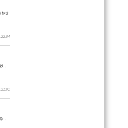
目标价
:22:04
看跌，
:21:01
看涨，