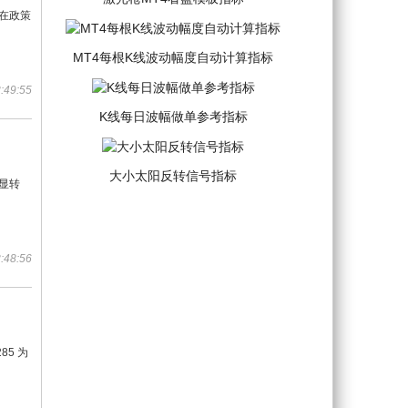
绪在政策
MT4每根K线波动幅度自动计算指标
:49:55
K线每日波幅做单参考指标
大小太阳反转信号指标
显转
:48:56
85 为