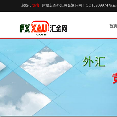
您好：
游客
原始点差外汇黄金返佣网！QQ16909974 验
首页