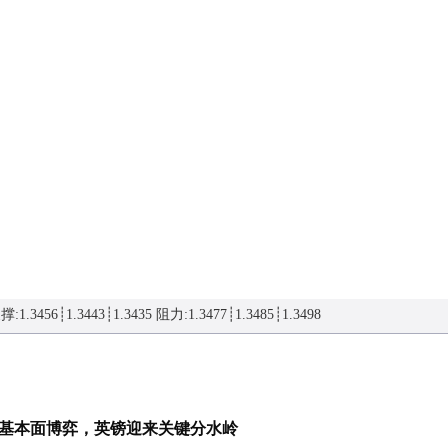
撑:
1.3456┊1.3443┊1.3435
阻力:
1.3477┊1.3485┊1.3498
基本面博弈，英镑迎来关键分水岭