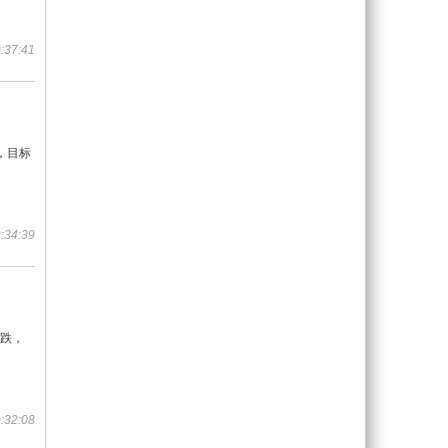
:37:41
，目标
:34:39
看跌，
:32:08