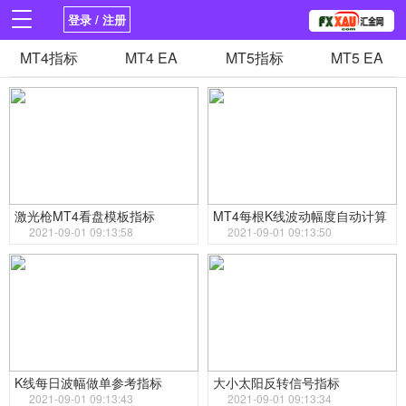
登录 / 注册
首页
MT4指标
新闻
MT4 EA
观点
MT5指标
货币
MT5 EA
学院
平台
指标EA
书籍
视频
激光枪MT4看盘模板指标
MT4每根K线波动幅度自动计算
2021-09-01 09:13:58
指标
2021-09-01 09:13:50
K线每日波幅做单参考指标
大小太阳反转信号指标
2021-09-01 09:13:43
2021-09-01 09:13:34