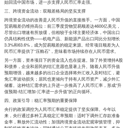
始回流中国市场，进一步支撑人民币汇率走强。
三、跨境资金流动：双顺差格局的坚实支撑
跨境资金流动的改善是人民币升值的直接推手。一方面，中国
贸易顺差仍维持高位：前三季度货物贸易顺差达4600亿美元，
尽管出口增速有所放缓，但相较于全球主要经济体，中国出口
仍具结构性优势——机电产品、新能源产品出口同比分别增长
3.3%和63.6%，成为贸易顺差的稳定来源。经常项目顺差为人
民币汇率提供了“压舱石”，意味着市场持续存在人民币需求。
另一方面，资本项目下的资金流入也在提速。除了外资增持A股
和债券，企业和居民的结汇意愿也显著上升。随着人民币升值
预期增强，越来越多的出口企业选择将外汇收入及时结汇，避
免汇率波动损失；居民也更倾向于持有人民币资产，减少外汇
储蓄。这种结汇需求的上升进一步推高了人民币汇率，形成“升
值预期-结汇增加-汇率进一步升值”的正向循环。
四、政策引导：稳汇率预期的重要保障
央行的政策调控为人民币汇率稳定提供了坚实保障。今年以
来，央行通过多种工具稳定汇率预期：适时下调外汇存款准备
金率，释放外汇流动性；加强跨境资金流动宏观审慎管理，抑
制投机性资本波动；同时通过公开市场操作和政策表态，多次