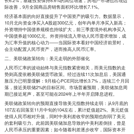
长6.2%，基建投资保持8.6%的高位增速，房地产市场也出现边
际改善，9月全国商品房销售面积环比增长7.1%。
经济基本面的向好直接提升了中国资产的吸引力。数据显示，
10月北向资金净买入A股超300亿元，创年内单月净买入新高；
外资增持中国债券规模也持续扩大，前三季度境外机构净买入
中国债券超1000亿元。外资持续流入带动人民币需求增加，成
为汇率升值的核心动力——当国际资本看好中国经济前景时，
会主动配置人民币资产，进而推高人民币汇率。
二、美联储政策转向：美元走弱的外部催化
人民币汇率的波动始终与美元指数紧密相关，而美元指数的走
势则高度依赖美联储货币政策。经过连续11次加息后，美国通
胀压力已明显缓解：9月核心PCE同比增长3.7%，连续三个月回
落，接近美联储2%的目标区间。市场普遍预期，美联储加息周
期已接近尾声，甚至可能在2024年上半年开启降息进程。
美联储政策转向的预期直接导致美元指数持续走弱：从9月底的
107左右回落至11月中旬的104左右，累计贬值超2%。美元贬值
使得人民币相对升值，同时中美利差收窄的预期也削弱了美元
的套利吸引力。此前因美联储加息导致的中美利差倒挂，曾是
人民币承压的重要因素；如今随着利差逐步收窄，国际资本开