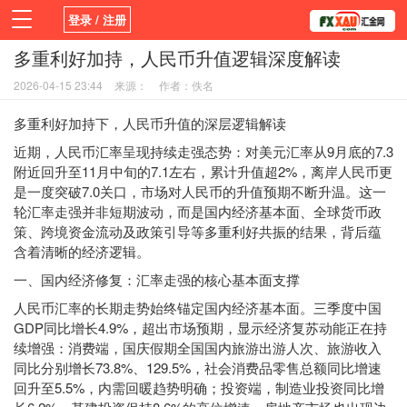
登录 / 注册
多重利好加持，人民币升值逻辑深度解读
首页
新闻
观点
货币
学院
2026-04-15 23:44
来源：
作者：佚名
平台
指标EA
书籍
视频
多重利好加持下，人民币升值的深层逻辑解读
近期，人民币汇率呈现持续走强态势：对美元汇率从9月底的7.3
附近回升至11月中旬的7.1左右，累计升值超2%，离岸人民币更
是一度突破7.0关口，市场对人民币的升值预期不断升温。这一
轮汇率走强并非短期波动，而是国内经济基本面、全球货币政
策、跨境资金流动及政策引导等多重利好共振的结果，背后蕴
含着清晰的经济逻辑。
一、国内经济修复：汇率走强的核心基本面支撑
人民币汇率的长期走势始终锚定国内经济基本面。三季度中国
GDP同比增长4.9%，超出市场预期，显示经济复苏动能正在持
续增强：消费端，国庆假期全国国内旅游出游人次、旅游收入
同比分别增长73.8%、129.5%，社会消费品零售总额同比增速
回升至5.5%，内需回暖趋势明确；投资端，制造业投资同比增